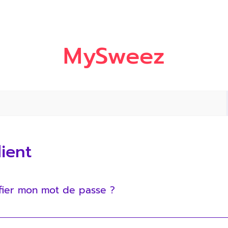
MySweez
ient
ier mon mot de passe ?
espace client
depuis ton
.