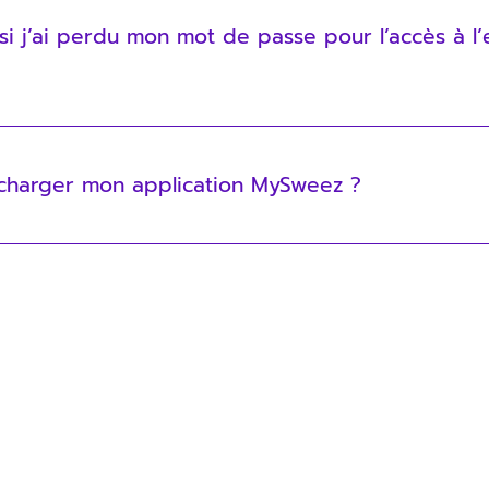
si j’ai perdu mon mot de passe pour l’accès à l
 ton mot de passe depuis le formulaire de login.
écharger mon application MySweez ?
plication MySweez. Rends-toi sur my.sweez.ch et tu aura
ées.