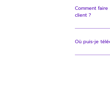
Comment faire 
client ?
Tu peux récupérer
Où puis-je tél
Il n’y a pas d’ap
à toutes tes donn