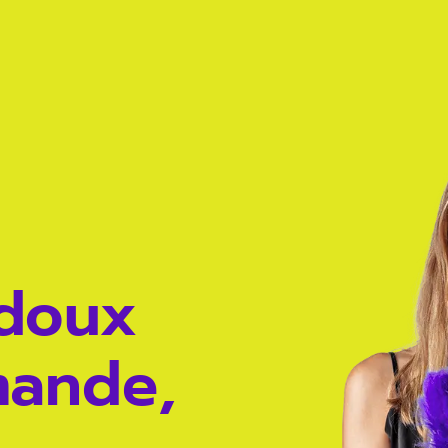
 doux
mande,